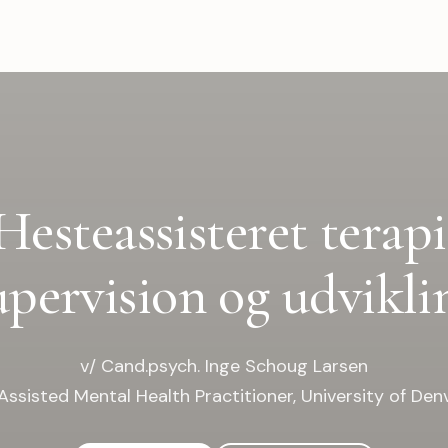
Hesteassisteret terapi
upervision og udvikli
v/ Cand.psych. Inge Schoug Larsen
Assisted Mental Health Practitioner, University of Den