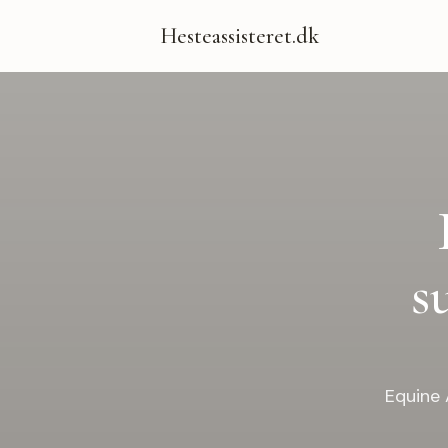
Hesteassisteret.dk
s
Equine 