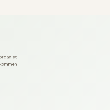
vordan et
velkommen