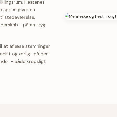
iklingsrum. Hestenes
respons giver en
tilstedeværelse,
ederskab - på en tryg
il at aflæse stemninger
ræcist og ærligt på den
nder - både kropsligt