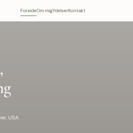
Forside
Om mig
Ydelser
Kontakt
,
ng
ver, USA