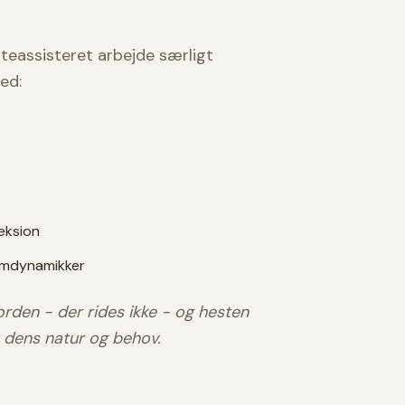
teassisteret arbejde særligt
ed:
leksion
eamdynamikker
jorden - der rides ikke - og hesten
or dens natur og behov.