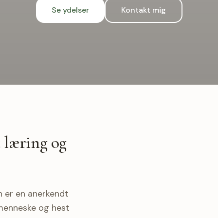
Se ydelser
Kontakt mig
t læring og
n er en anerkendt
 menneske og hest